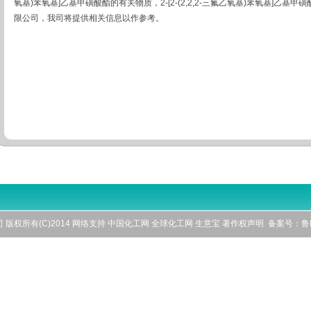
氧基)苯氧基]乙基甲磺酸酯的有关物质，2-[2-(2,2,2-三氟乙氧基)苯氧基]乙
限公司，我司将提供相关信息以作参考。
司
版权所有(C)2014 网络支持
中国化工网
全球化工网
生意宝
著作权声明
备案号：鲁IC